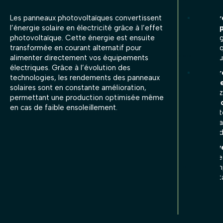
Les panneaux photovoltaïques convertissent
Si vot
l’énergie solaire en électricité grâce à l’effet
votre 
photovoltaïque. Cette énergie est ensuite
d’énerg
transformée en courant alternatif pour
électri
alimenter directement vos équipements
continu
électriques. Grâce à l’évolution des
Si vot
technologies, les rendements des panneaux
supéri
solaires sont en constante amélioration,
pouvez 
permettant une production optimisée même
Stoc
en cas de faible ensoleillement.
batt
nota
prod
Reve
rése
comp
rent