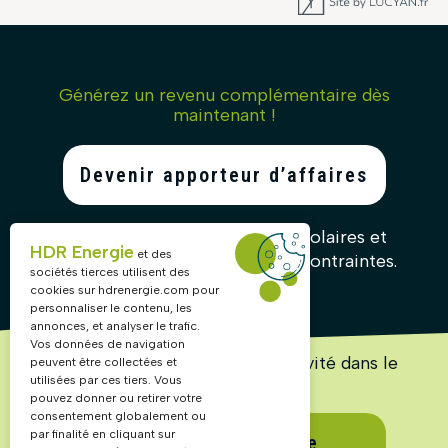
Générez un revenu complémentaire dès
maintenant !
Devenir apporteur d’affaires
Recommandez nos solutions solaires et
HDR Energie
et des
gagnez des commissions sans contraintes.
sociétés tierces utilisent des
cookies sur
hdrenergie.com
pour
personnaliser le contenu, les
annonces, et analyser le trafic.
Vos données de navigation
Lancez ou accélérez votre activité dans le
peuvent être collectées et
solaire !
utilisées par ces tiers. Vous
pouvez donner ou retirer votre
consentement globalement ou
par finalité en cliquant sur
Devenir partenaire