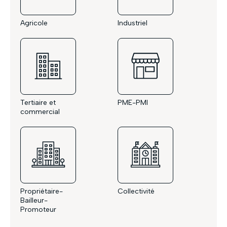
Agricole
Industriel
meilleur prix tout en
garantissant votre rentabilité
Tertiaire et
PME-PMI
commercial
Nous vous remercions de votre demande d'étude
personnalisée.
À très bientôt.
L’équipe HDR Énergie.
Propriétaire-
Collectivité
Bailleur-
Promoteur