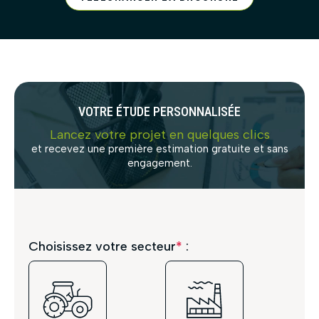
20 ans
80% de sa valeur
initiale
20% restants
VOTRE ÉTUDE PERSONNALISÉE
Lancez votre projet en quelques clics
fixe
et recevez une première estimation gratuite et sans
prime à
engagement.
l’investissement
Choisissez votre secteur
*
:
appel d’offres
HDR Energie
Commission de Régulation de l’Énergie
(CRE)