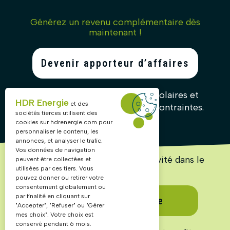
Générez un revenu complémentaire dès
maintenant !
Devenir apporteur d’affaires
Recommandez nos solutions solaires et
HDR Energie
et des
gagnez des commissions sans contraintes.
sociétés tierces utilisent des
cookies sur
hdrenergie.com
pour
personnaliser le contenu, les
annonces, et analyser le trafic.
Vos données de navigation
Lancez ou accélérez votre activité dans le
peuvent être collectées et
solaire !
utilisées par ces tiers. Vous
pouvez donner ou retirer votre
consentement globalement ou
par finalité en cliquant sur
Devenir partenaire
"Accepter", "Refuser" ou "Gérer
mes choix". Votre choix est
conservé pendant 6 mois.