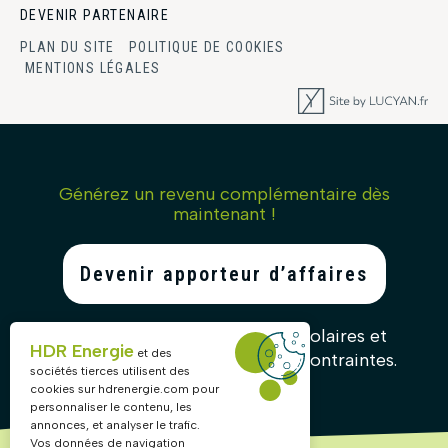
DEVENIR PARTENAIRE
PLAN DU SITE
POLITIQUE DE COOKIES
MENTIONS LÉGALES
Générez un revenu complémentaire dès
maintenant !
Devenir apporteur d’affaires
Recommandez nos solutions solaires et
HDR Energie
et des
gagnez des commissions sans contraintes.
sociétés tierces utilisent des
cookies sur
hdrenergie.com
pour
personnaliser le contenu, les
annonces, et analyser le trafic.
Vos données de navigation