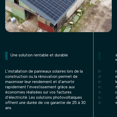
Une solution rentable et durable
Un bât
réglem
L’installation de panneaux solaires lors de la
Intégrer l
construction ou la rénovation permet de
d’anticipe
maximiser leur rendement et d’amortir
matière d
rapidement l’investissement grâce aux
notamment 
économies réalisées sur vos factures
industriel
d’électricité. Les solutions photovoltaïques
carbone to
offrent une durée de vie garantie de 25 à 30
immobilier
ans.