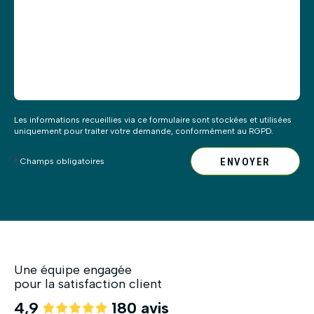
vide.
Les informations recueillies via ce formulaire sont stockées et utilisées
uniquement pour traiter votre demande, conformément au RGPD.
ENVOYER
*
Champs obligatoires
Une équipe engagée
pour la satisfaction client
4,9
180 avis