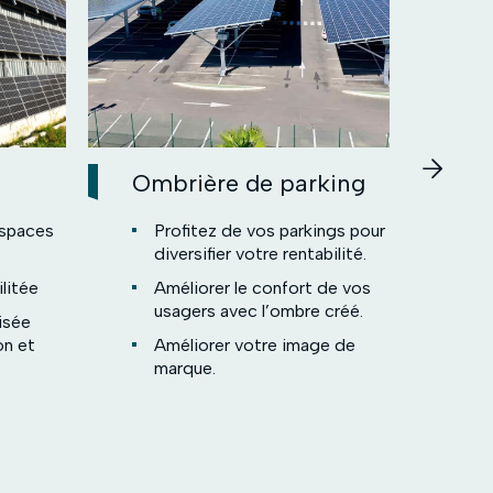
Ombrière de parking
Han
aut
espaces
Profitez de vos parkings pour
diversifier votre rentabilité.
C
s
litée
Améliorer le confort de vos
d’
usagers avec l’ombre créé.
isée
Al
on et
Améliorer votre image de
marque.