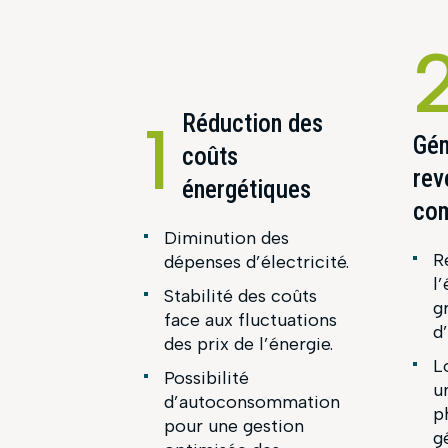
Voici les principaux avantages :
Fermer
Réduction des
1
Gén
coûts
rev
énergétiques
com
Diminution des
R
dépenses d’électricité.
l
Stabilité des coûts
g
face aux fluctuations
d
des prix de l’énergie.
L
Possibilité
u
d’autoconsommation
p
pour une gestion
g