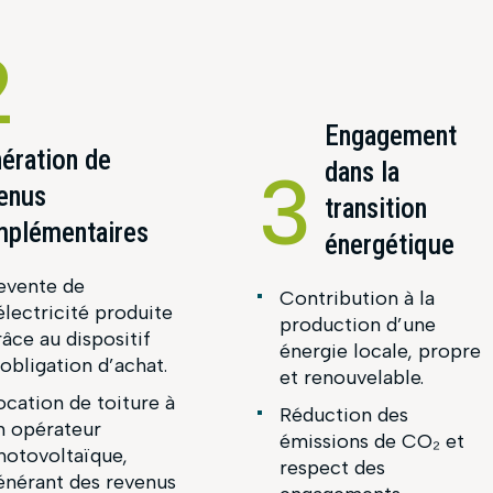
2
Engagement
ération de
dans la
3
enus
transition
plémentaires
énergétique
evente de
Contribution à la
’électricité produite
production d’une
râce au dispositif
énergie locale, propre
’obligation d’achat.
et renouvelable.
ocation de toiture à
Réduction des
n opérateur
émissions de CO₂ et
hotovoltaïque,
respect des
énérant des revenus