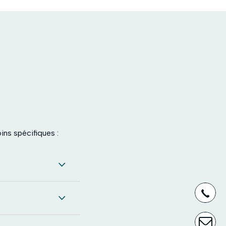
ins spécifiques :
03
CO