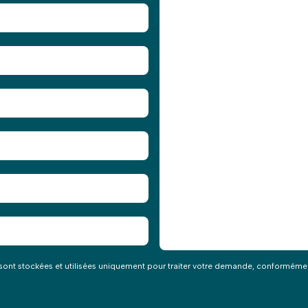
orté.
ns les plus brefs délais.
re sont stockées et utilisées uniquement pour traiter votre demande, conformém