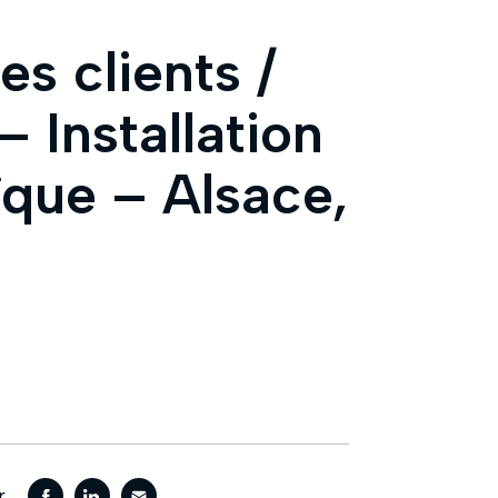
s clients /
– Installation
ïque – Alsace,
r