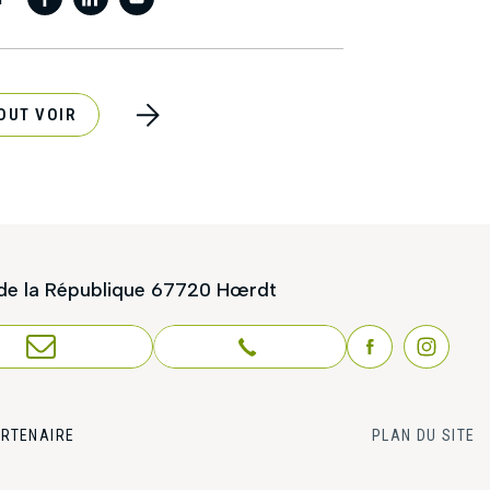
OUT VOIR
de la République
67720 Hœrdt
S CONTACTER
03 88 23 75 50
ARTENAIRE
PLAN DU SITE