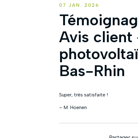
07 JAN. 2026
Témoignage
Avis client 
photovolta
Bas-Rhin
Super, très satisfaite !
– M. Hoenen
Partager su