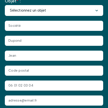
Objet
*
:
Nous vous remercions de l’intérêt porté.
Nos experts reviendront vers vous dans les plus brefs
délais.
Au plaisir.
L’équipe HDR Énergie.