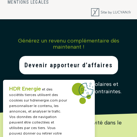
MENTIONS LÉGALES
Générez un revenu complémentaire dès
maintenant !
Devenir apporteur d’affaires
Recommandez nos solutions solaires et
HDR Energie
et des
gagnez des commissions sans contraintes.
sociétés tierces utilisent des
cookies sur
hdrenergie.com
pour
personnaliser le contenu, les
annonces, et analyser le trafic.
Vos données de navigation
Lancez ou accélérez votre activité dans le
peuvent être collectées et
solaire !
utilisées par ces tiers. Vous
pouvez donner ou retirer votre