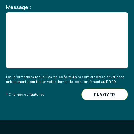
Veuillez
Message :
laisser
ce
champ
vide.
Les informations recueillies via ce formulaire sont stockées et utilisées
uniquement pour traiter votre demande, conformément au RGPD.
ENVOYER
*
Champs obligatoires