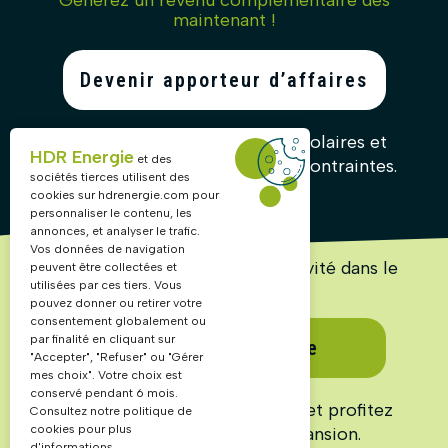
Générez un revenu complémentaire dès
maintenant !
Devenir apporteur d’affaires
Recommandez nos solutions solaires et
HDR Energie
et des
gagnez des commissions sans contraintes.
sociétés tierces utilisent des
cookies sur
hdrenergie.com
pour
personnaliser le contenu, les
annonces, et analyser le trafic.
Vos données de navigation
Lancez ou accélérez votre activité dans le
peuvent être collectées et
solaire !
utilisées par ces tiers. Vous
pouvez donner ou retirer votre
consentement globalement ou
par finalité en cliquant sur
Devenir partenaire
"Accepter", "Refuser" ou "Gérer
mes choix". Votre choix est
conservé pendant 6 mois.
Rejoignez un réseau structuré et profitez
Consultez notre politique de
cookies pour plus
d’un marché en pleine expansion.
d'informations.