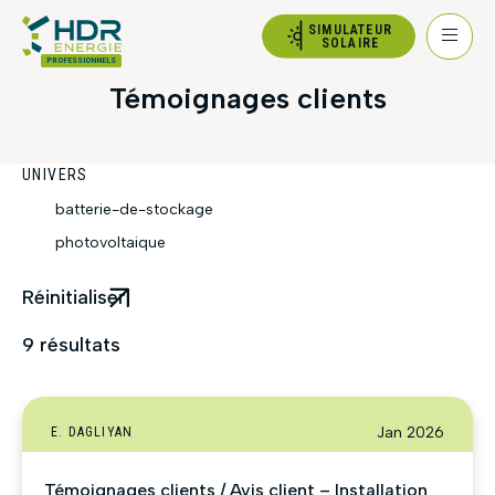
SIMULATEUR
SOLAIRE
PROFESSIONNELS
Témoignages clients
UNIVERS
batterie-de-stockage
photovoltaique
Réinitialiser
9
résultats
Jan 2026
E. DAGLIYAN
Témoignages clients / Avis client – Installation